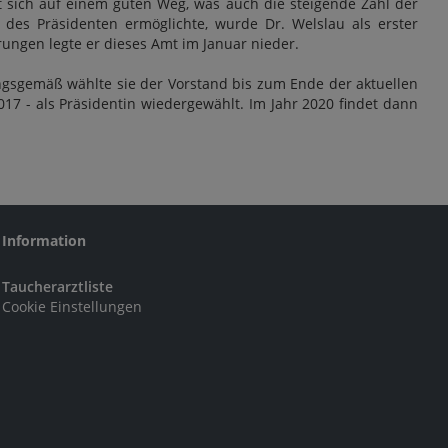
 sich auf einem guten Weg, was auch die steigende Zahl der
es Präsidenten ermöglichte, wurde Dr. Welslau als erster
ngen legte er dieses Amt im Januar nieder.
ungsgemäß wählte sie der Vorstand bis zum Ende der aktuellen
17 - als Präsidentin wiedergewählt. Im Jahr 2020 findet dann
Information
Taucherarztliste
Cookie Einstellungen