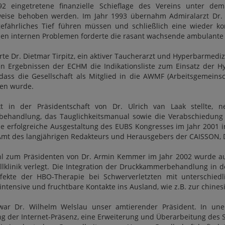
92 eingetretene finanzielle Schieflage des Vereins unter de
weise behoben werden. Im Jahr 1993 übernahm Admiralarzt Dr. Jo
gefährliches Tief führen müssen und schließlich eine wieder k
 den internen Problemen forderte die rasant wachsende ambulant
te Dr. Dietmar Tirpitz, ein aktiver Taucherarzt und Hyperbarmedizi
n Ergebnissen der ECHM die Indikationsliste zum Einsatz der Hyp
dass die Gesellschaft als Mitglied in die AWMF (Arbeitsgemeinsc
en wurde.
t in der Präsidentschaft von Dr. Ulrich van Laak stellte, n
behandlung, das Tauglichkeitsmanual sowie die Verabschiedung
ie erfolgreiche Ausgestaltung des EUBS Kongresses im Jahr 200
mt des langjährigen Redakteurs und Herausgebers der CAISSON, Dr.
l zum Präsidenten von Dr. Armin Kemmer im Jahr 2002 wurde auc
llklinik verlegt. Die Integration der Druckkammerbehandlung in de
Effekte der HBO-Therapie bei Schwerverletzten mit unterschie
intensive und fruchtbare Kontakte ins Ausland, wie z.B. zur chine
war Dr. Wilhelm Welslau unser amtierender Präsident. In un
g der Internet-Präsenz, eine Erweiterung und Überarbeitung des 