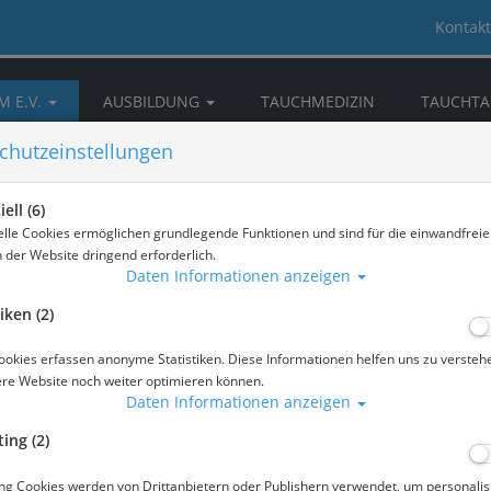
Kontakt
M E.V.
AUSBILDUNG
TAUCHMEDIZIN
TAUCHTA
CKKAMMERN
DOWNLOAD & INFOS
NEWS
chutzeinstellungen
ell (6)
elle Cookies ermöglichen grundlegende Funktionen und sind für die einwandfreie
n der Website dringend erforderlich.
Daten Informationen anzeigen
iken (2)
ookies erfassen anonyme Statistiken. Diese Informationen helfen uns zu versteh
ere Website noch weiter optimieren können.
Daten Informationen anzeigen
ing (2)
CHRONI
ng Cookies werden von Drittanbietern oder Publishern verwendet, um personalis