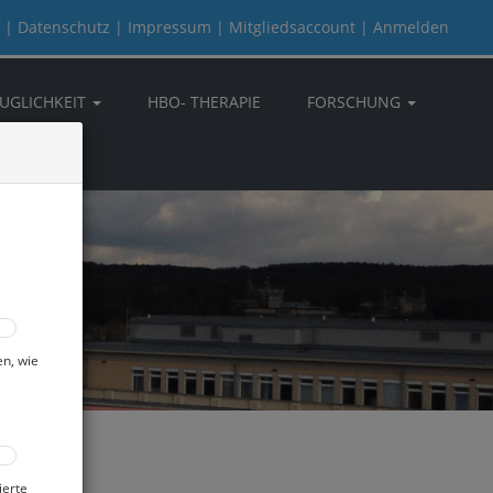
|
Datenschutz
|
Impressum
|
Mitgliedsaccount
|
Anmelden
UGLICHKEIT
HBO- THERAPIE
FORSCHUNG
en, wie
K
ierte