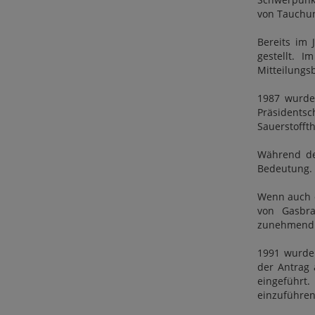
von Tauchunf
Bereits im
gestellt. 
Mitteilungs
1987 wurde
Präsidentsc
Sauerstoffth
Während de
Bedeutung. 
Wenn auch d
von Gasbra
zunehmend 
1991 wurde
der Antrag 
eingeführt
einzuführen