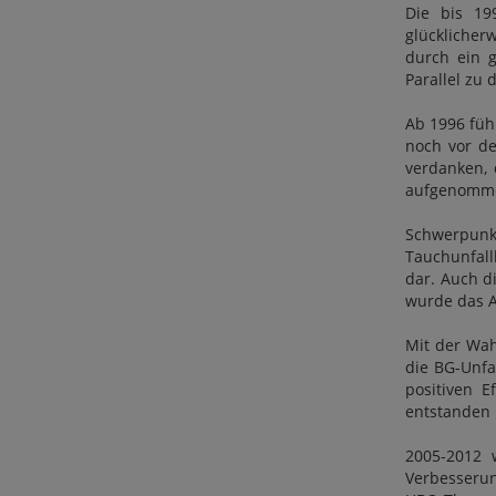
Die bis 19
glücklicher
durch ein 
Parallel zu
Ab 1996 führ
noch vor de
verdanken, 
aufgenomm
Schwerpunk
Tauchunfall
dar. Auch d
wurde das A
Mit der Wah
die BG-Unfa
positiven 
entstanden 
2005-2012 
Verbesserun