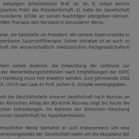
m damaligen Schatzmeister Prof. Dr. Dr. R. Urban konnte
achim Pröhl die Präsidentschaft. Er hatte die Gesellschaft
onsolidierte GTÜM an seinen Nachfolger übergeben können.
e HBO-Therapie den Vorstand in besonderer Weise.
ner, die Geschäfte als Präsident. Mit seinem Team erstellte er
erbaren Sauerstofftherapie. Seiner Initiative ist es auch zu
haft der wissenschaftlich medizinischen Fachgesellschaften)
eben vielem Anderen, die Entwicklung der Leitlinien zur
 der Weiterbildungsrichtlinien nach Empfehlungen der EDTC
1 in Hamburg muss hier erwähnt werden. Zum Jahresende 2002
 Ulrich van Laak an Prof. Jochen D. Schipke weitergegeben.
h die Geschäftsstelle unserer Gesellschaft nach Murnau an
n klinischen Alltag der BG-Klinik Murnau zeigt bis heute die
dlichen Erkrankungen. Im Rahmen der klinischen Forschung
sischen Gesellschaft für Hyperbarmedizin.
ermüdlicher Weise bemühte er sich insbesondere um eine
Serviceangebotes der Gesellschaft sowie um die Akzeptanz der