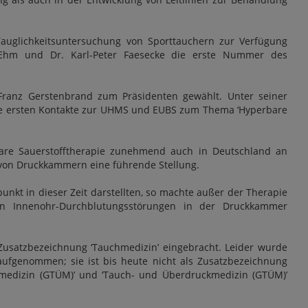
auglichkeitsuntersuchung von Sporttauchern zur Verfügung
. Ehm und Dr. Karl-Peter Faesecke die erste Nummer des
Franz Gerstenbrand zum Präsidenten gewählt. Unter seiner
ie ersten Kontakte zur UHMS und EUBS zum Thema ‘Hyperbare
are Sauerstofftherapie zunehmend auch in Deutschland an
 von Druckkammern eine führende Stellung.
t in dieser Zeit darstellten, so machte außer der Therapie
on Innenohr-Durchblutungsstörungen in der Druckkammer
satzbezeichnung ‘Tauchmedizin’ eingebracht. Leider wurde
ufgenommen; sie ist bis heute nicht als Zusatzbezeichnung
medizin (GTÜM)’ und ‘Tauch- und Überdruckmedizin (GTÜM)’