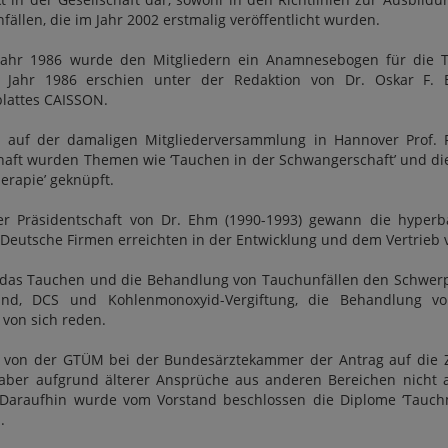
ällen, die im Jahr 2002 erstmalig veröffentlicht wurden.
 Jahr 1986 wurde den Mitgliedern ein Anamnesebogen für die T
Im Jahr 1986 erschien unter der Redaktion von Dr. Oskar F
blattes CAISSON.
 auf der damaligen Mitgliederversammlung in Hannover Prof. 
haft wurden Themen wie ‘Tauchen in der Schwangerschaft’ und d
erapie’ geknüpft.
r Präsidentschaft von Dr. Ehm (1990-1993) gewann die hyperb
Deutsche Firmen erreichten in der Entwicklung und dem Vertrieb
as Tauchen und die Behandlung von Tauchunfällen den Schwerpunk
nd, DCS und Kohlenmonoxyid-Vergiftung, die Behandlung v
von sich reden.
 von der GTÜM bei der Bundesärztekammer der Antrag auf die Zu
aber aufgrund älterer Ansprüche aus anderen Bereichen nicht a
. Daraufhin wurde vom Vorstand beschlossen die Diplome ‘Tauch
.