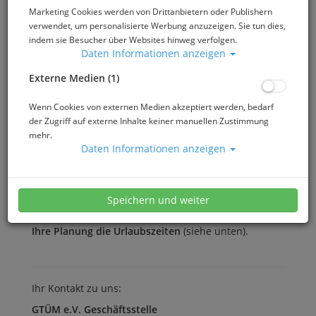
GESCHÄFTSSTELLE
Marketing Cookies werden von Drittanbietern oder Publishern
verwendet, um personalisierte Werbung anzuzeigen. Sie tun dies,
indem sie Besucher über Websites hinweg verfolgen.
Daten Informationen anzeigen
Die Geschäftsstelle der GTÜM
Externe Medien (1)
Frau Susanne Keller ist Ihre Ansprechpartnerin in
unserer Geschäftsstelle.
Wenn Cookies von externen Medien akzeptiert werden, bedarf
Bitte beachten Sie - unsere Geschäftsstelle ist nicht
der Zugriff auf externe Inhalte keiner manuellen Zustimmung
täglich besetzt.
mehr.
Sie bearbeitet vielfältige Aufgaben, koordiniert alle
Daten Informationen anzeigen
eingehenden Anfragen, sichtet jede Email - und
versucht jedes Anliegen individuell und persönlich
zu bearbeiten.
Speichern und weiter
Bitte beachten Sie bei
zeitkritischen Anliegen für
Ihre Planung die Urlaubszeiten
(siehe unten).
Ihr Kontakt zu uns:
GTÜM e.V. Geschäftsstelle