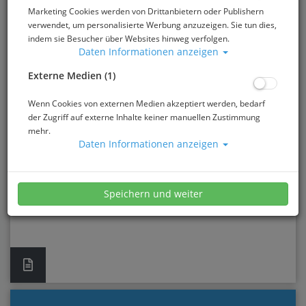
Marketing Cookies werden von Drittanbietern oder Publishern
verwendet, um personalisierte Werbung anzuzeigen. Sie tun dies,
indem sie Besucher über Websites hinweg verfolgen.
Daten Informationen anzeigen
24 H HOTLINE BEI TAUCHUNFALL
Externe Medien (1)
Wenn Cookies von externen Medien akzeptiert werden, bedarf
der Zugriff auf externe Inhalte keiner manuellen Zustimmung
mehr.
Daten Informationen anzeigen
TAUCHUNFALL-HOTLINES
DAN-Hotline Deutschland und Österreich /
Speichern und weiter
international, Schiffahrtsmedizinisches Institut
der Marine, Hotline des VDST ...