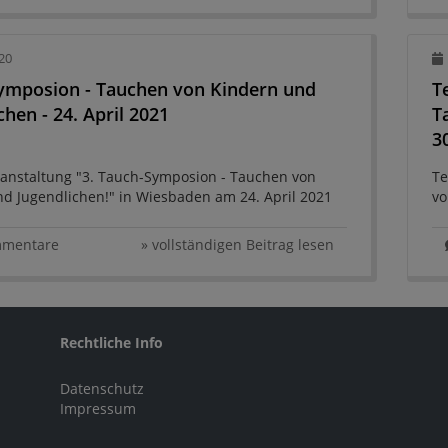
020
ymposion - Tauchen von Kindern und
T
chen - 24. April 2021
T
3
anstaltung "3. Tauch-Symposion - Tauchen von
Te
d Jugendlichen!" in Wiesbaden am 24. April 2021
vo
An
Ju
mmentare
» vollständigen Beitrag lesen
Rechtliche Info
Datenschutz
Impressum