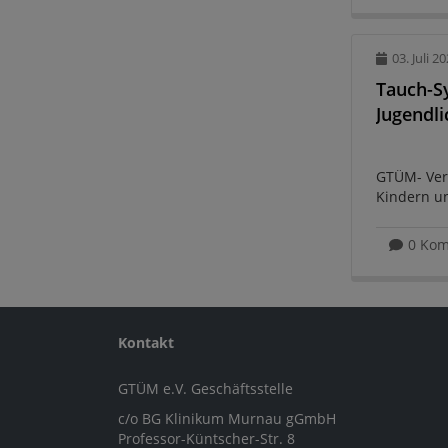
03. Juli 2
Tauch-S
Jugendli
GTÜM- Ver
Kindern un
...
0 Ko
Kontakt
GTÜM e.V. Geschäftsstelle
c/o BG Klinikum Murnau gGmbH
Professor-Küntscher-Str. 8