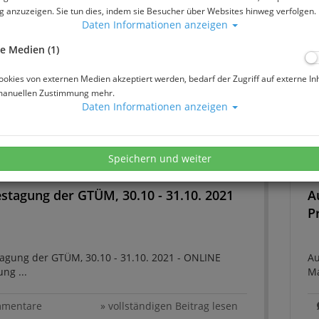
- Symposion: Tauchmedizin im Kindes-
V
 anzuzeigen. Sie tun dies, indem sie Besucher über Websites hinweg verfolgen.
ter - 04.02.2023, Wiesbaden
1
Daten Informationen anzeigen
e Medien (1)
Symposion Tauchmedizin im Kindes-Jugendalter am
Di
okies von externen Medien akzeptiert werden, bedarf der Zugriff auf externe In
 in Wiesbaden ...
be
manuellen Zustimmung mehr.
No
Daten Informationen anzeigen
...
mmentare
» vollständigen Beitrag lesen
Speichern und weiter
ember 2021
estagung der GTÜM, 30.10 - 31.10. 2021
A
P
tagung der GTÜM, 30.10 - 31.10. 2021 - ONLINE
Au
ng ...
Ma
mmentare
» vollständigen Beitrag lesen