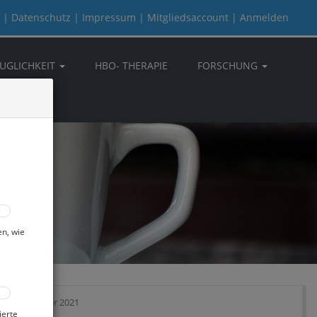
|
Datenschutz
|
Impressum
|
Mitgliedsaccount
|
Anmelden
UGLICHKEIT
HBO- THERAPIE
FORSCHUNG
en, wie
10. Dezember 2021
ierte