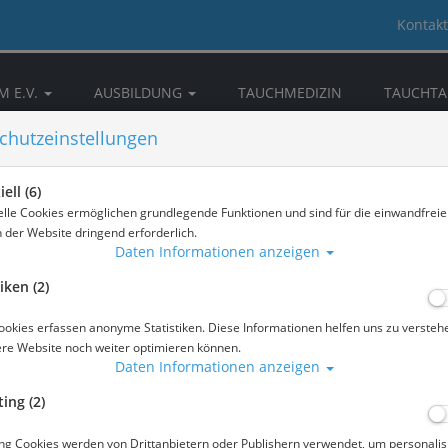
Kontakt
M E.V.
AUSBILDUNG
TAUCHMEDIZIN
TAUCHTA
CKKAMMERN
DOWNLOAD & INFOS
NEWS
chutzeinstellungen
ell (6)
elle Cookies ermöglichen grundlegende Funktionen und sind für die einwandfreie
n der Website dringend erforderlich.
Daten Informationen anzeigen
iken (2)
ookies erfassen anonyme Statistiken. Diese Informationen helfen uns zu versteh
ere Website noch weiter optimieren können.
Daten Informationen anzeigen
ing (2)
ber 2022
ng Cookies werden von Drittanbietern oder Publishern verwendet, um personalis