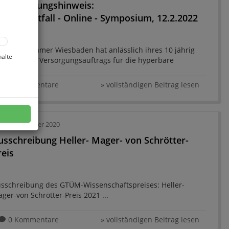
eranstaltungshinweis:
. HBO Notfall - Online - Symposium, 12.2.2022
e Druckkammer Wiesbaden hat anlässlich ihres 10 jährig
halte
stehenden Versorgungsauftrags für die hyperbare
tfallversorgung ein Online- Symposion für Sie organisiert.
0 Kommentare
» vollständigen Beitrag lesen
08. September 2020
usschreibung Heller- Mager- von Schrötter-
reis
sschreibung des GTÜM-Wissenschaftspreises: Heller-
ger-von Schrötter-Preis 2021 ...
0 Kommentare
» vollständigen Beitrag lesen