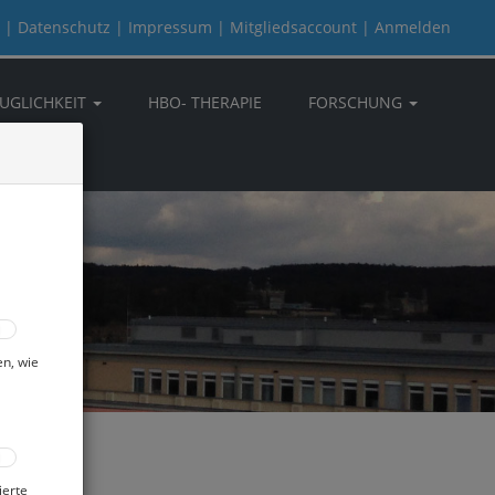
|
Datenschutz
|
Impressum
|
Mitgliedsaccount
|
Anmelden
UGLICHKEIT
HBO- THERAPIE
FORSCHUNG
en, wie
ierte