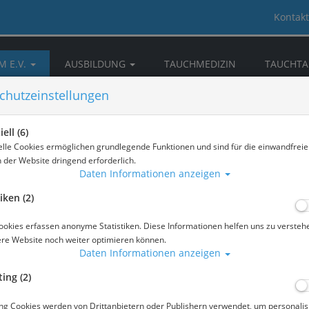
Kontakt
M E.V.
AUSBILDUNG
TAUCHMEDIZIN
TAUCHTA
CKKAMMERN
DOWNLOAD & INFOS
NEWS
chutzeinstellungen
ell (6)
elle Cookies ermöglichen grundlegende Funktionen und sind für die einwandfreie
n der Website dringend erforderlich.
Daten Informationen anzeigen
iken (2)
ookies erfassen anonyme Statistiken. Diese Informationen helfen uns zu versteh
ere Website noch weiter optimieren können.
Daten Informationen anzeigen
ing (2)
TAUCHUNFALL-HOTLINES
ng Cookies werden von Drittanbietern oder Publishern verwendet, um personalis