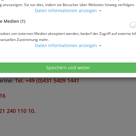
 anzuzeigen. Sie tun dies, indem sie Besucher über Websites hinweg verfolgen.
Daten Informationen anzeigen
e Medien (1)
TAUCHUNFALL-HOTLINES
okies von externen Medien akzeptiert werden, bedarf der Zugriff auf externe In
manuellen Zustimmung mehr.
Daten Informationen anzeigen
4211-8685
oder
Tel. +39 06 4211-5685
ch:
Tel. 00800 326 668 783 (00800 DAN NOTRUF)
Speichern und weiter
arine:
Tel. +49 (0)431 5409 1441
616
421 240 110 10.