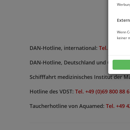
Werbung
Extern
Wenn Co
keiner 
DAN-Hotline, international:
Tel. +39 06 
DAN-Hotline, Deutschland und Österrei
Schifffahrt medizinisches Institut der M
Hotline des VDST:
Tel. +49 (0)69 800 88 
Taucherhotline von Aquamed:
Tel. +49 