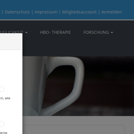
|
Datenschutz
|
Impressum
|
Mitgliedsaccount
|
Anmelden
UGLICHKEIT
HBO- THERAPIE
FORSCHUNG
en, wie
ierte