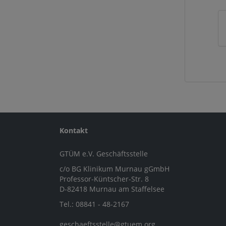
Kontakt
GTÜM e.V. Geschäftsstelle
c/o BG Klinikum Murnau gGmbH
Professor-Küntscher-Str. 8
D-82418 Murnau am Staffelsee
Tel.: 08841 - 48-2167
geschaeftsstelle@gtuem.org