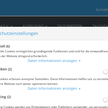
Kontakt
M E.V.
AUSBILDUNG
TAUCHMEDIZIN
TAUCHTA
chutzeinstellungen
CKKAMMERN
DOWNLOAD & INFOS
NEWS
ell (6)
elle Cookies ermöglichen grundlegende Funktionen und sind für die einwandfreie
n der Website dringend erforderlich.
Daten Informationen anzeigen
iken (2)
ookies erfassen anonyme Statistiken. Diese Informationen helfen uns zu versteh
ere Website noch weiter optimieren können.
Daten Informationen anzeigen
ing (2)
ng Cookies werden von Drittanbietern oder Publishern verwendet, um personalis