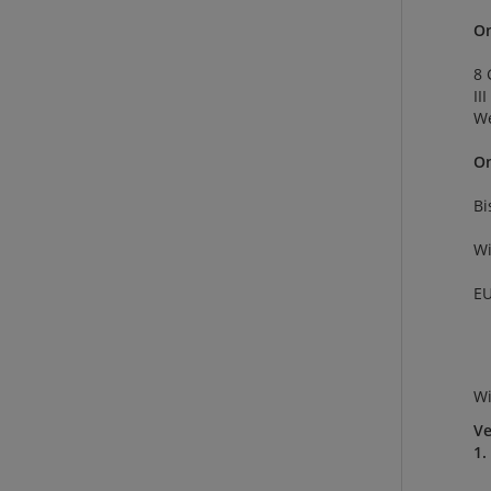
On
8 
II
We
On
Bi
Wi
E
Wi
Ve
1.