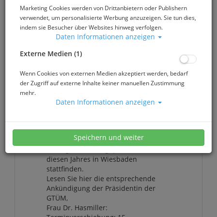
Marketing Cookies werden von Drittanbietern oder Publishern
verwendet, um personalisierte Werbung anzuzeigen. Sie tun dies,
Montag, 29. Juni 2020
indem sie Besucher über Websites hinweg verfolgen.
Terminverschiebung:
Daten Informationen anzeigen
15. Wissenschaftliche
Externe Medien (1)
Tagung der GTÜM vom
31.10./01.11.20 auf
Wenn Cookies von externen Medien akzeptiert werden, bedarf
der Zugriff auf externe Inhalte keiner manuellen Zustimmung
den 30./31.10.2021
mehr.
Daten Informationen anzeigen
Die 15. Wissenschaftliche Tagung der
Gesellschaft für Tauch- und
Speichern und weiter
Überdruckmedizin kann Corona-
bedingt nicht wie geplant im Herbst
diesen Jahres in Wiesbaden
stattfinden.
Lesen Sie hier die entsprechende
Ankündigung der Präsidentin der
GTÜM,
Frau Dr. Hasmiller: